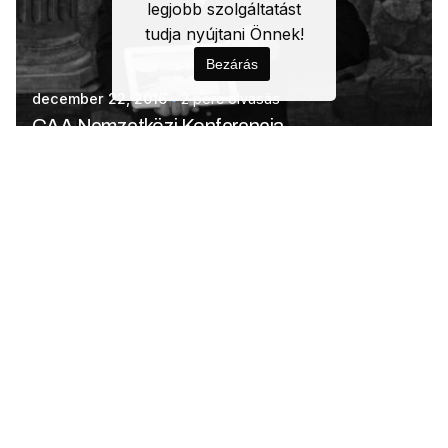
legjobb szolgáltatást
tudja nyújtani Önnek!
Bezárás
december 22, 2016
2 perc olvasás
CAA Nemzetközi Konferencia
Blog
Konferencia
1
© 2006-2026 Pazirik Kft. Minden jog fenntartva! |
Pazirik
Kft.
Adatvédelmi- és Cookieszabályzat
|
Szerzői jogi