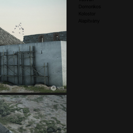
Domonkos
Kolostor
Alapítvány