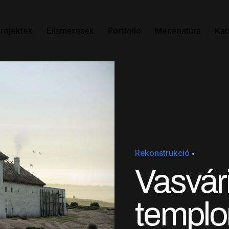
rojektek
Elismerések
Portfolio
Mecenatúra
Kar
Rekonstrukció
Vasvár
templo