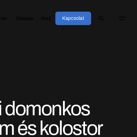
rier
Oktatás
Kvíz
Kapcsolat
i domonkos
m és kolostor