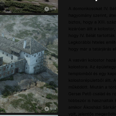
A domonkosokat IV. Béla
hagyomány szerint, áten
biztos, hogy a XIII. sz
kizáróan állt a kolostor
hogy IV. Bélát tartották
Legkorábbi hiteles emlí
hogy már a tatárjárás 
A vasvári kolostor hazá
kolostora. Az épületeg
templomból és egy kapc
kolostorépületből állt.
működött. Miután a törö
Gersei Pető család és r
többször is használták 
amikor Ákosházi Sárkán
volt, jelentős megerődít