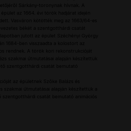
ttetőjéről Sárkány-toronynak hívnak. A
épület az 1664. évi török hadjárat idején
edett. Vasváron kötötték meg az 1663/64-es
vezetes békét a szentgotthárdi csatát
lapotban jutott az épület Széchényi György
tán 1684-ben visszaadta a kolostort az
s rendnek. A török kori rekonstrukcióját
zs szakmai útmutatásai alapján készítettük
tő szentgotthárdi csatát bemutató
cióját az épületnek Szőke Balázs és
s szakmai útmutatásai alapján készítettük a
 szentgotthárdi csatát bemutató animációs