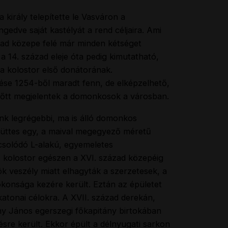
 király telepítette le Vasváron a
gedve saját kastélyát a rend céljaira. Ami
ázad közepe felé már minden kétséget
, a 14. század eleje óta pedig kimutatható,
 a kolostor első donátorának.
tése 1254-ből maradt fenn, de elképzelhető,
előtt megjelentek a domonkosok a városban.
nk legrégebbi, ma is álló domonkos
yüttes egy, a maival megegyező méretű
solódó L-alakú, egyemeletes
 A kolostor egészen a XVI. század közepéig
k veszély miatt elhagyták a szerzetesek, a
okonsága kezére került. Eztán az épületet
katonai célokra. A XVII. század derekán,
y János egerszegi főkapitány birtokában
ésre került. Ekkor épült a délnyugati sarkon