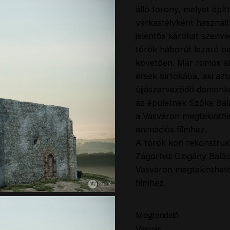
álló torony, melyet épí
várkastélyként használt 
jelentős károkat szenv
török háborút lezáró ne
követően. Már romos ál
érsek birtokába, aki az
újjászerveződő domonko
az épületnek Szőke Balá
a Vasváron megtekinthe
animációs filmhez.
A török kori rekonstruk
Zágorhidi Czigány Baláz
Vasváron megtekinthető
filmhez.
Megrendelő
Vasvári