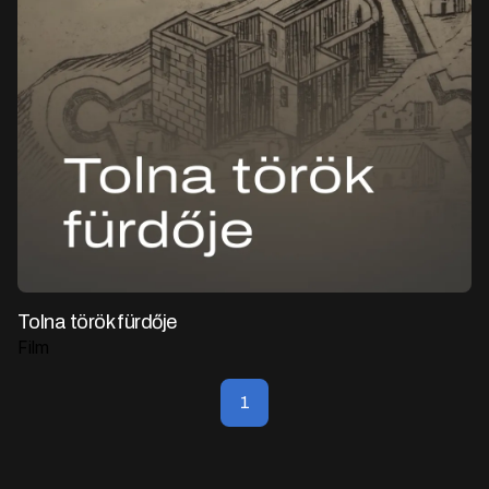
Tolna török fürdője
Film
1