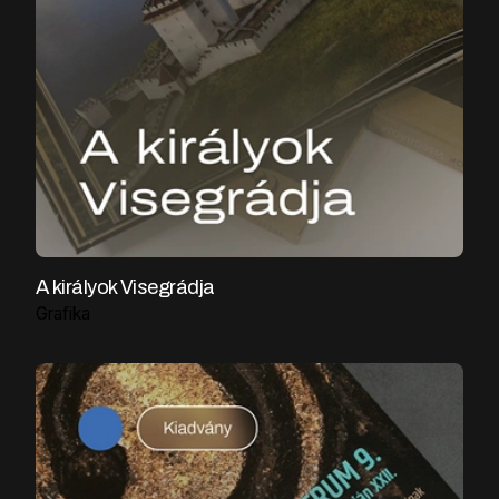
A királyok Visegrádja
Grafika