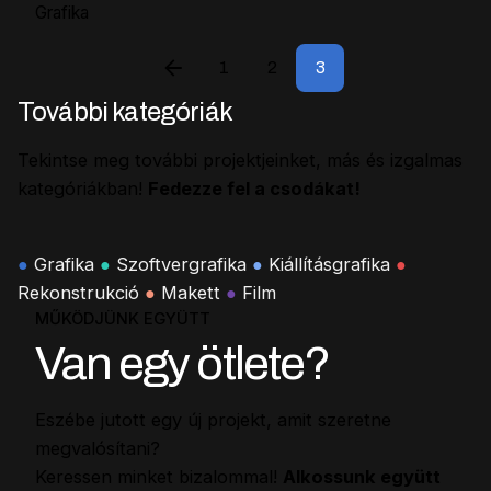
Grafika
1
2
3
További kategóriák
Tekintse meg további projektjeinket, más és izgalmas
kategóriákban!
Fedezze fel a csodákat!
●
Grafika
●
Szoftvergrafika
●
Kiállításgrafika
●
Rekonstrukció
●
Makett
●
Film
MŰKÖDJÜNK EGYÜTT
Van egy ötlete?
Eszébe jutott egy új projekt, amit szeretne
megvalósítani?
Keressen minket bizalommal!
Alkossunk együtt