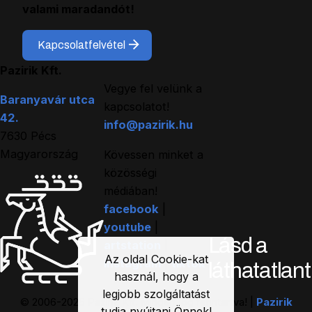
valami maradandót!
Kapcsolatfelvétel
Pazirik Kft.
Vegye fel velünk a
Baranyavár utca
kapcsolatot!
42.
info@pazirik.hu
7630 Pécs
Magyarország
Kövessen minket a
közösségi
médiában!
facebook
|
youtube
|
Lásd a
artstation
|
instagram
|
tiktok
láthatatlant
Az oldal Cookie-kat
© 2006-2026 Pazirik Kft. Minden jog fenntartva! |
Pazirik