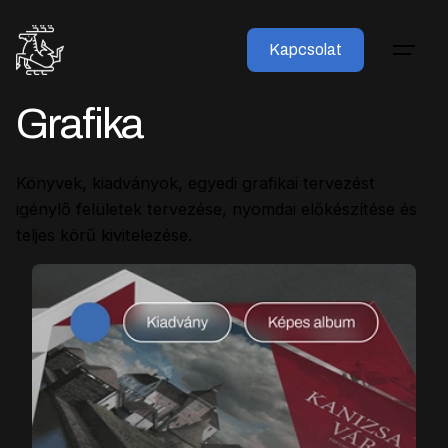
Kapcsolat
Grafika
Könyvek, kiadványok, egyedi grafikai tervezést
igénylő felületek tervezése, nyomdai előkészítése és
teljes körű kivitelezése.