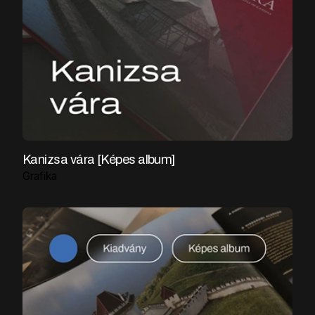
Kanizsa vára [Képes album]
Grafika