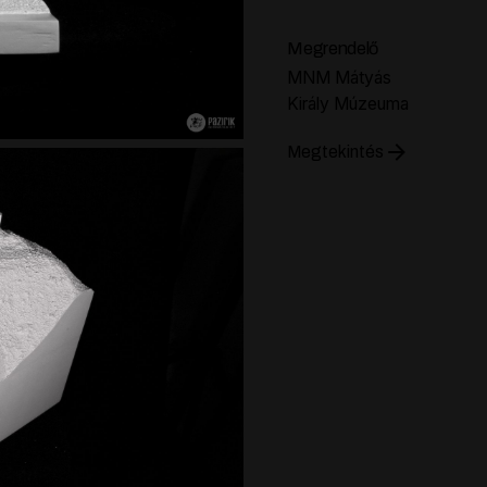
Megrendelő
MNM Mátyás
Király Múzeuma
Megtekintés