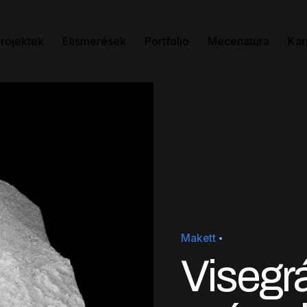
rojektek
Elismerések
Portfolio
Mecenatúra
Kar
Makett
Visegrá