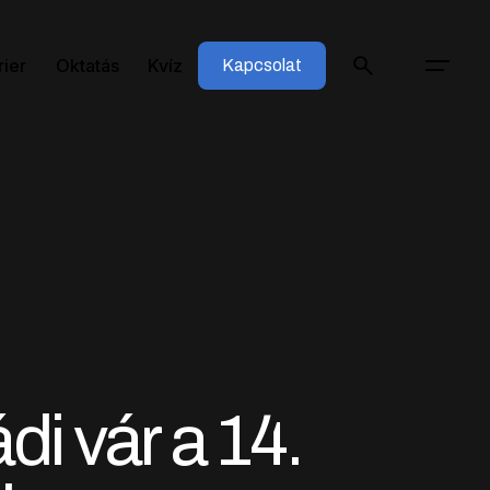
rier
Oktatás
Kvíz
Kapcsolat
di vár a 14.