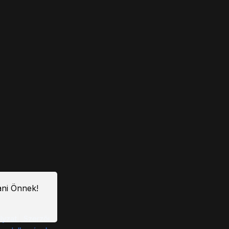
ani Önnek!
lyzat
|
Szerzői