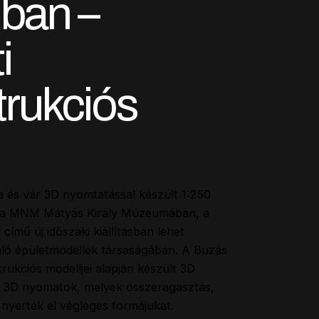
ban –
i
trukciós
ta és vár 3D nyomtatással készült 1:250
t a MNM Mátyás Király Múzeumában, a
 című új időszaki kiállításban lehet
ló épületmodellek társaságában. A Buzás
rukciós modelljei alapján készült 3D
a 3D nyomatok, melyek összeragasztás,
 nyerték el végleges formájukat.