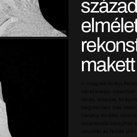
század
elmélet
rekons
makett
A visegrádi Királyi Palo
méretarányú makettjei
Várak, lovagok, királyok
megtekinteni más hason
Gergely elméleti rekonst
modellekből készültek 
csiszolás és festés után