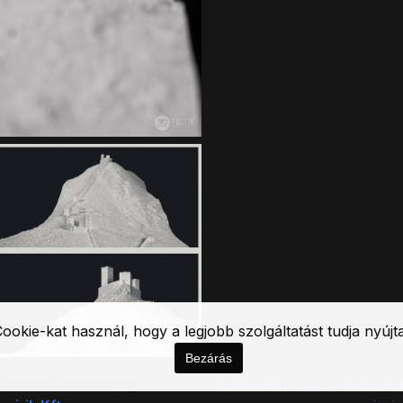
Cookie-kat használ, hogy a legjobb szolgáltatást tudja nyújt
Bezárás
azirik Kft. Minden jog
Adatvédelmi- és Cookieszabá