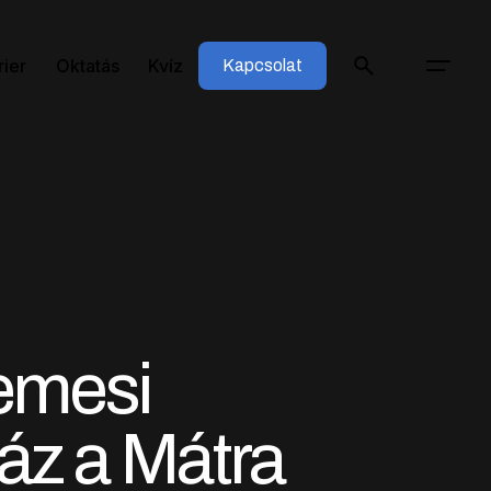
rier
Oktatás
Kvíz
Kapcsolat
nemesi
áz a Mátra