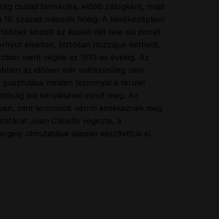
zág család birtokolta, előbb zálogként, majd
 16. század második feléig. A későközépkori
többek között az épület déli fele alá pincét
tornyot emeltek, biztosan hozzájuk köthető,
szban ment végbe az 1510-es évekig. Az
 ebben az időben már valószínűleg nem
ú pusztulása minden bizonnyal a terület
atóság alá kerülésével indult meg. Az
-ben, mint lerombolt várról emlékeznek meg
utatását Juan Cabello végezte, a
rgely útmutatásai alapján készítettük el.