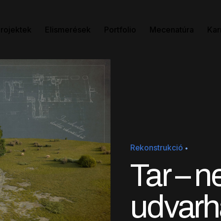
rojektek
Elismerések
Portfolio
Mecenatúra
Kar
Rekonstrukció
Tar – 
udvarh