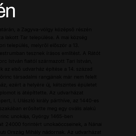
én
atárán, a Zagyva-völgy középső részén
ta lakott Tar települése. A mai község
ri település, melyről először a 13.
estrumban tesznek írásos említést. A Rátót
c István fiaitól származott Tari István,
k az első udvarház építése a 14. század
Lőrinc társadalmi rangjának már nem felelt
z, ezért a helyére új, kétszintes épületet
plomot is átépíttette. Az udvarházat
ppert, I. Ulászló király párthíve, az 1440-es
szakában erősítette meg egy ovális alakú
Lőrinc unokája, György 1465-ben
kait 24000 forintért unokaöccseinek, a Nánai
uti Ország Mihály nádornak. Az udvarházat