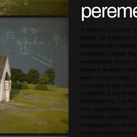
perem
A Mátra és a Cserhát h
fekszik, az Árpád-kor ó
határában állt a középko
században a Váradi Reg
nemzetségbe tartozó Por
akinek a nevéhez fűződi
elején. István unokája, 
meg a kisméretű udvarhá
emeltetett. A közeli tem
feltehetően fia, Tari Ru
évek polgárháborús idő
árokkal és palánkkal. 
elzálogosította a birto
Kompolt családnak és G