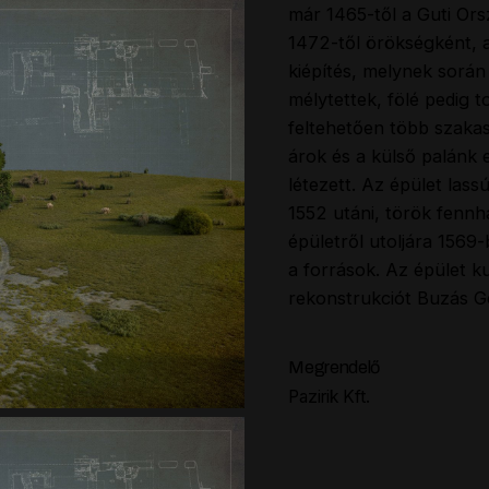
már 1465-től a Guti Ors
1472-től örökségként, a
kiépítés, melynek során 
mélytettek, fölé pedig 
feltehetően több szaka
árok és a külső palánk
létezett. Az épület lass
1552 utáni, török fennh
épületről utoljára 1569
a források. Az épület k
rekonstrukciót Buzás Ge
Megrendelő
Pazirik Kft.