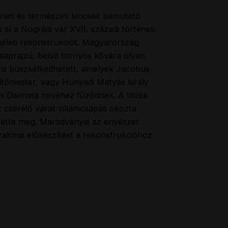
neti és természeti kincseit bemutató
 el a Nógrádi vár XVII. századi történeti
életi rekonstrukciót. Magyarország
alaprajzú, belső tornyos kővára olyan
 is büszkélkedhetett, amelyek Jacobus
ítőmester, vagy Hunyadi Mátyás király
nni Dalmata nevéhez fűződnek. A török
 cserélő várat villámcsapás okozta
ette meg. Maradványai az enyészet
zakmai előkészítést a rekonstrukcióhoz