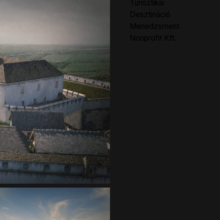
Turisztikai
Desztináció
Menedzsment
Nonprofit Kft.