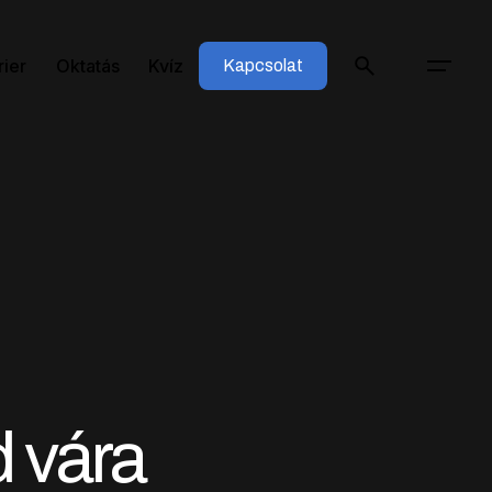
rier
Oktatás
Kvíz
Kapcsolat
 vára