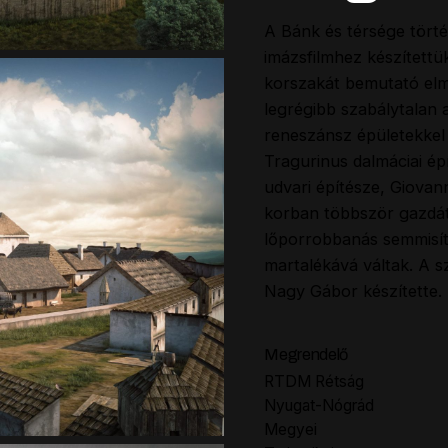
A Bánk és térsége törté
imázsfilmhez készítettük
korszakát bemutató elm
legrégibb szabálytalan 
reneszánsz épületekkel
Tragurinus dalmáciai ép
udvari építésze, Giova
korban többször gazdát
lőporrobbanás semmisít
martalékává váltak. A s
Nagy Gábor készítette.
Megrendelő
RTDM Rétság
Nyugat-Nógrád
Megyei