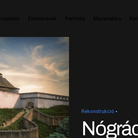
rojektek
Elismerések
Portfolio
Mecenatúra
Kar
Rekonstrukció
Nógrád