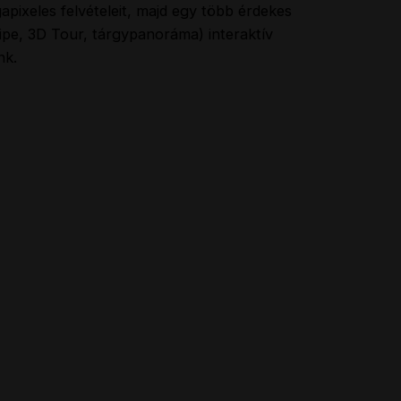
gapixeles felvételeit, majd egy több érdekes
ipe, 3D Tour, tárgypanoráma) interaktív
nk.