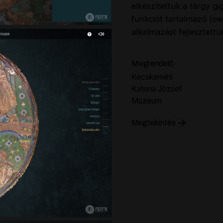
elkészítettük a tárgy gi
funkciót tartalmazó (sw
alkalmazást fejlesztettü
Megrendelő
Kecskeméti
Katona József
Múzeum
Megtekintés