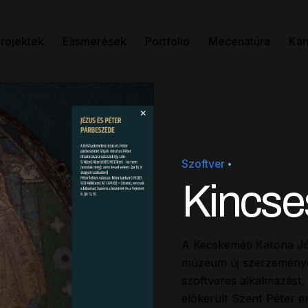
rojektek
Elismerések
Portfolio
Mecenatúra
Kar
Szoftver
Kincse
A Kecskeméti Katona J
múzeum új szerzeményei 
szoftveres alkalmazást
előkerült Szent Péter e