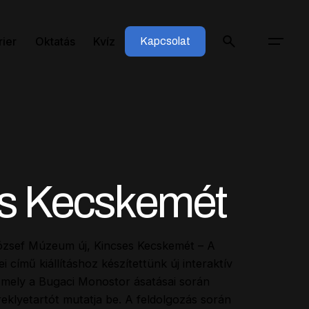
rier
Oktatás
Kvíz
Kapcsolat
s Kecskemét
ózsef Múzeum új, Kincses Kecskemét – A
című kiállításhoz készítettünk új interaktív
, mely a Bugaci Monostor ásatásai során
reklyetartót mutatja be. A feldolgozás során