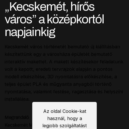
„Kecskemét, hírős
város” a középkortól
napjainkig
Kecskemét város történetét bemutató új kiállításban
készítettünk egy a városháza épületét bemutató
interaktív makettet. A makett készítésekor feladatunk
volt a kapott, eredeti tervrajzok alapján a pontos
modell elkészítése, 3D nyomtatásra előkészítése, a
teljes épület PLA és műgyanta anyagból történő
nyomtatása, valamint festése, ragasztása és helyszíni
installálása.
Az oldal Cookie-kat
Megrendelő
használ, hogy a
Kecskemét Megyei Jogú
legjobb szolgáltatást