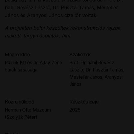
habil Révész László, Dr. Pusztai Tamás, Mestellér
János és Aranyosi János cizellőr voltak.
A projekten belül készültek rekonstrukciós rajzok,
makett, tárgymásolatok, film.
Megrendelő
Szakértők
Pazirik Kft és dr. Ajtay Zénó
Prof. Dr. habil Révész
baráti társasága
László, Dr. Pusztai Tamás,
Mestellér János, Aranyosi
János
Közreműködő
Készítés ideje
Herman Ottó Múzeum
2025
(Szolyák Péter)