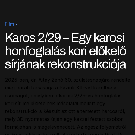
Film
Karos 2/29 – Egy karosi
honfoglalás kori előkelő
sírjának rekonstrukciója
2025-ben, dr. Ajtay Zénó 60. születésnapjára rendelte
meg baráti társasága a Pazirik Kft-vel karöltve a
csomagot, amelyben a karosi 2/29-es honfoglalás
kori sír mellékleteinek másolatai mellett egy
rekonstrukció is készült az ott eltemetett harcosról,
mely 3D nyomtatás útján egy kézzel festett szobor
formájában is megelevenedett. Az egész folyamatról
pedig egy film is készült. A szakértői gárda Prof. Dr.