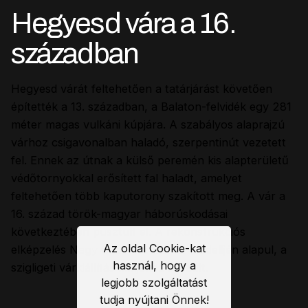
Hegyesd vára a 16.
században
Hegyesd várát feltehetően a tatárjárást követően
építették a 13. században, a Balaton-felvidék egy 281
méter magas vulkáni kúpjára. A szabályos alaprajzú
várhoz csigavonalban haladó, szerpentinút vezetett
fel. Ennek az útnak a külső peremén kis alapterületű
védőtornyokkal erősített fal haladt, amelyet
feltehetően több kaputorony szakított meg. A vár a
16. század török-magyar háborúskodásai
következtében pusztult el. A rekonstrukciós
Az oldal Cookie-kat
elképzelés Nagy Gábor szakértői modelljén alapul, a
használ, hogy a
szigligeti várkiállítás filmjéhez készült.
legjobb szolgáltatást
tudja nyújtani Önnek!