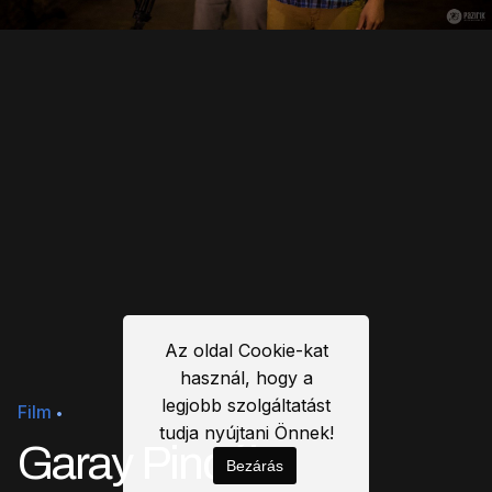
Az oldal Cookie-kat
használ, hogy a
legjobb szolgáltatást
Film
tudja nyújtani Önnek!
Garay Pincék
Bezárás