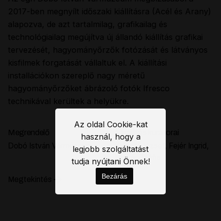
2017-ben megnyílt időszaki kiállításra (Acél és Arany)
alapozva, de azt tartalmilag, grafikailag és
technológiailag megújítva új állandó kiállítás grafikai
tervezését, hagyományőrzők fotózását és látványos
kisfilmek forgatását vállaltuk el. A kiállítási
installációkon szereplő nagy méretű
hagyományőrzőket ábrázoló fotók Ifresco
technikával kerültek a helyükre.
Az oldal Cookie-kat
Megrendelő
A kiállítás kurátorai
használ, hogy a
Dobó István Vármúzeum
Kelenik József, Fejér Ingrid,
legjobb szolgáltatást
Mlakár Zsófia
tudja nyújtani Önnek!
Bezárás
Megtekintés