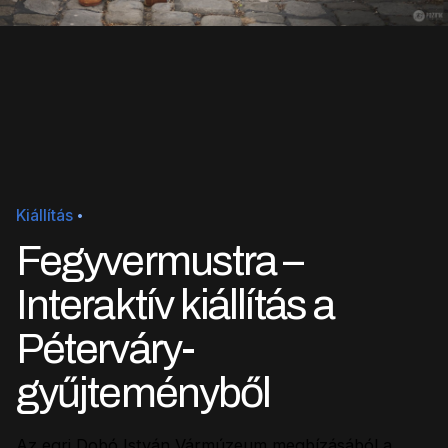
Kiállítás
Fegyvermustra –
Interaktív kiállítás a
Péterváry-
gyűjteményből
Az egri Dobó István Vármúzeum megbízásából a