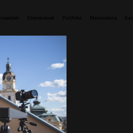
rojektek
Elismerések
Portfolio
Mecenatúra
Kar