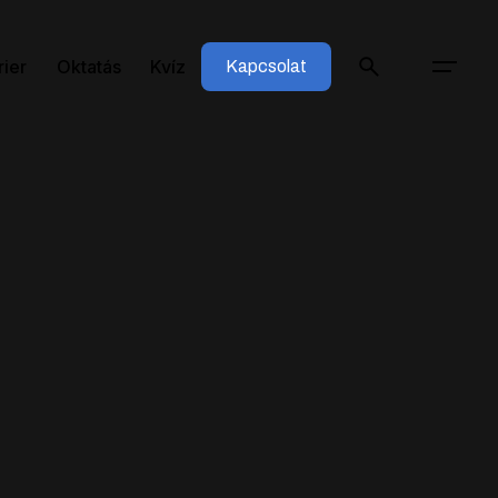
rier
Oktatás
Kvíz
Kapcsolat