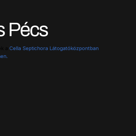
s Pécs
ek a
Cella Septichora Látogatóközpontban
en.