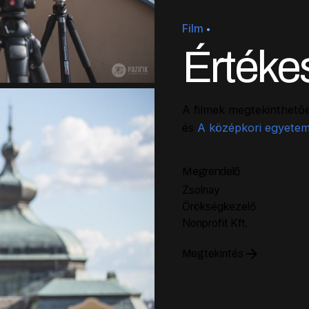
Film
Értéke
A filmek megtekinthető
és
A középkori egyetem
Megrendelő
Zsolnay
Örökségkezelő
Nonprofit Kft.
Megtekintés