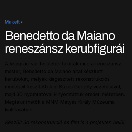
Makett
Benedetto da Maiano
reneszánsz kerubfigurái
A visegrádi vár területén találták meg a reneszánsz
mester, Benedetto da Maiano által készített
kerubokat, melyek kiegészített rekonstrukciós
modelljeit készítettük el Buzás Gergely vezetésével,
majd 3D nyomtatóval kinyomtattuk eredeti méretben.
Megtekinthetők a MNM Mátyás Király Múzeuma
kiállításában.
Készült 3d rekonstrukció és film is a projekten belül.