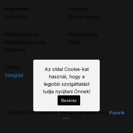
Megrendelő
Szakértő
Pazirik Kft.
Buzás Gergely
Kiállítás helyszín
Készítés ideje
MNM Mátyás Király
2024
Múzeuma
Címkék
Az oldal Cookie-kat
Visegrád
használ, hogy a
legjobb szolgáltatást
tudja nyújtani Önnek!
Bezárás
© 2006-2026 Pazirik Kft. Minden jog fenntartva! |
Pazirik
Kft.
Adatvédelmi- és Cookieszabályzat
|
Szerzői jogi