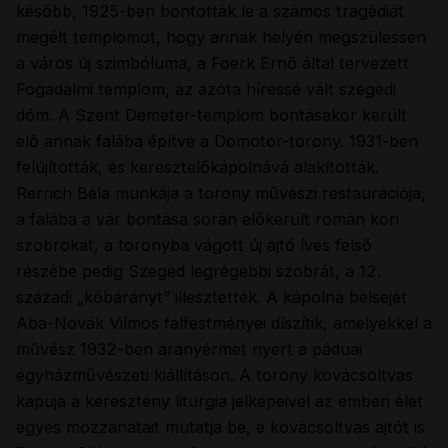
később, 1925-ben bontották le a számos tragédiát
megélt templomot, hogy annak helyén megszülessen
a város új szimbóluma, a Foerk Ernő által tervezett
Fogadalmi templom, az azóta híressé vált szegedi
dóm. A Szent Demeter-templom bontásakor került
elő annak falába építve a Dömötör-torony. 1931-ben
felújították, és keresztelőkápolnává alakították.
Rerrich Béla munkája a torony művészi restaurációja,
a falába a vár bontása során előkerült román kori
szobrokat, a toronyba vágott új ajtó íves felső
részébe pedig Szeged legrégebbi szobrát, a 12.
századi „kőbárányt” illesztették. A kápolna belsejét
Aba-Novák Vilmos falfestményei díszítik, amelyekkel a
művész 1932-ben aranyérmet nyert a páduai
egyházművészeti kiállításon. A torony kovácsoltvas
kapuja a keresztény liturgia jelképeivel az emberi élet
egyes mozzanatait mutatja be, e kovácsoltvas ajtót is