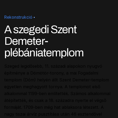
Rekonstrukció
A szegedi Szent
Demeter-
plébániatemplom
Szeged legidősebb, 11. századi alapokon nyugvó
építménye a Dömötör-torony, a mai Fogadalmi
templom (Dóm) helyén állt Szent Demeter-templom
egyetlen meghagyott tornya. A templomot első
alkalommal 1199-ben említették. Számos alkalommal
átépítették, és csak a 18. századra nyerte el végső
formáját. 1709-ben még hat ablaksora létezett. A
nagy tiszai árvíz pusztítása után 46 esztendővel