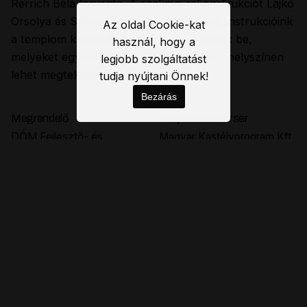
Rerrich Béla tervezte. A szakmai rekonstrukciót Lajkó
Orsolya és Szőke Balázs készítette. Rekonstrukcióink
Az oldal Cookie-kat
a templom különböző korszakait mutatják be,
használ, hogy a
melyeket egy animációs film keretében a helyszínen
legjobb szolgáltatást
lehet megtekinteni.
tudja nyújtani Önnek!
Bezárás
Megrendelő
Projektmenedzser
DÓM Fejlesztő- és
Magyar Kastélyprogram Kft.
Turisztikai Szolgáltató
Szervezet