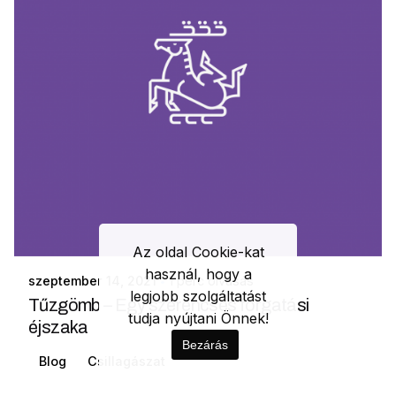
Az oldal Cookie-kat
használ, hogy a
szeptember 14, 2021
1 perc olvasás
legjobb szolgáltatást
Tűzgömb – Egy szerencsés forgatási
tudja nyújtani Önnek!
éjszaka
Bezárás
Blog
Csillagászat