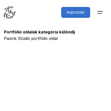
Skip
to
Kapcsolat
content
Portfólió oldalak kategória különdíj
Pazirik Stúdió portfólió oldal
Következő bejegyzés
Év honlapja