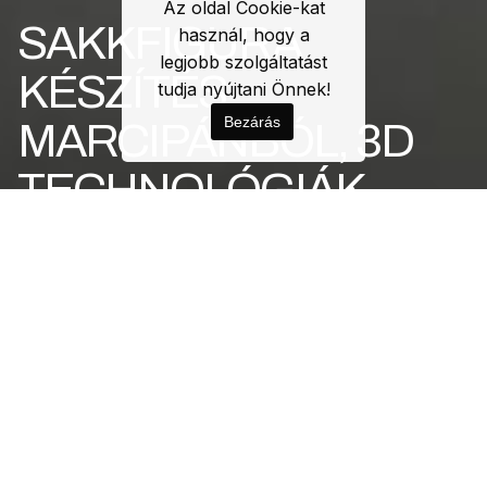
Az oldal Cookie-kat
SAKKFIGURA
használ, hogy a
legjobb szolgáltatást
KÉSZÍTÉS
tudja nyújtani Önnek!
Bezárás
MARCIPÁNBÓL, 3D
TECHNOLÓGIÁK
SEGÍTSÉGÉVEL
Kohári Gabriella
régész,
történész, művelődésszervező a
történelmi korok étkezési
kultúrájával foglalkozó neves
szakember keresett meg minket